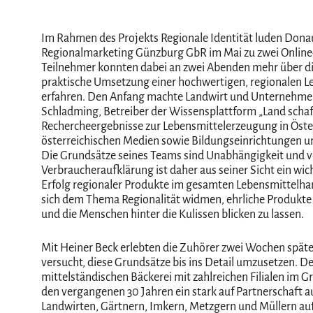
Im Rahmen des Projekts Regionale Identität luden Donaut
Regionalmarketing Günzburg GbR im Mai zu zwei Online-
Teilnehmer konnten dabei an zwei Abenden mehr über d
praktische Umsetzung einer hochwertigen, regionalen L
erfahren. Den Anfang machte Landwirt und Unternehme
Schladming, Betreiber der Wissensplattform „Land schaff
Rechercheergebnisse zur Lebensmittelerzeugung in Öste
österreichischen Medien sowie Bildungseinrichtungen und
Die Grundsätze seines Teams sind Unabhängigkeit und v
Verbraucheraufklärung ist daher aus seiner Sicht ein wic
Erfolg regionaler Produkte im gesamten Lebensmittelhand
sich dem Thema Regionalität widmen, ehrliche Produkte
und die Menschen hinter die Kulissen blicken zu lassen.
Mit Heiner Beck erlebten die Zuhörer zwei Wochen spät
versucht, diese Grundsätze bis ins Detail umzusetzen. De
mittelständischen Bäckerei mit zahlreichen Filialen im 
den vergangenen 30 Jahren ein stark auf Partnerschaft 
Landwirten, Gärtnern, Imkern, Metzgern und Müllern auf