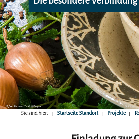
Die besondere Verbindung 
© Jan Koenen/Stadt Dillingen
Sie sind hier:
Startseite Standort
Projekte
Re
Einladung zur O