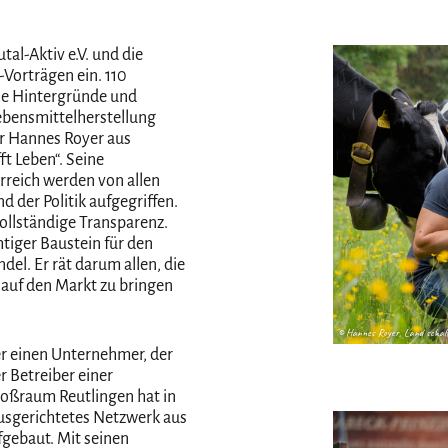
al-Aktiv e.V. und die
Vorträgen ein. 110
ie Hintergründe und
ebensmittelherstellung
r Hannes Royer aus
t Leben“. Seine
rreich werden von allen
 der Politik aufgegriffen.
ollständige Transparenz.
htiger Baustein für den
el. Er rät darum allen, die
 auf den Markt zu bringen
© Hannes Royer, Land schaf
er einen Unternehmer, der
r Betreiber einer
Großraum Reutlingen hat in
ausgerichtetes Netzwerk aus
gebaut. Mit seinen