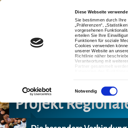
Diese Webseite verwende
Sie bestimmen durch Ihre 
„Präferenzen“, „Statistike
vorgesehenen Funktionalit
erteilen Sie Ihre Einwillig
Funktionen für soziale Med
Cookies verwenden können
unserer Website an unsere
Richtlinie näher beschrieb
Verantwortung mit weitere
Partner gesammelt werden.
Kategorien des Funktionsu
wenn Sie unten auf „Detai
Ihre Einwilligung jederzeit
Datenverarbeitung berührt 
Einwilligungsauswahl
Notwendig
Projekt Regionale