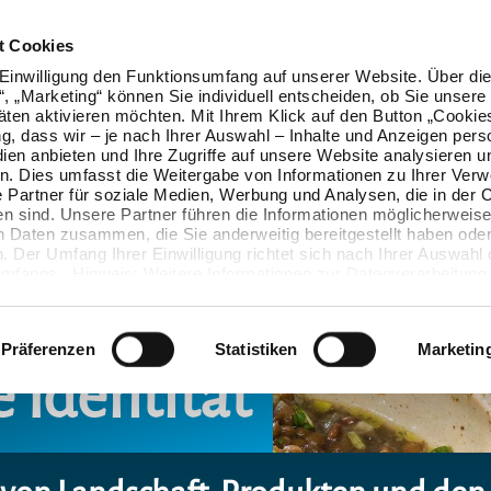
t Cookies
Einwilligung den Funktionsumfang auf unserer Website. Über die
n“, „Marketing“ können Sie individuell entscheiden, ob Sie unsere
äten aktivieren möchten. Mit Ihrem Klick auf den Button „Cookie
ung, dass wir – je nach Ihrer Auswahl – Inhalte und Anzeigen pers
ien anbieten und Ihre Zugriffe auf unsere Website analysieren u
. Dies umfasst die Weitergabe von Informationen zu Ihrer Ver
 Partner für soziale Medien, Werbung und Analysen, die in der 
en sind. Unsere Partner führen die Informationen möglicherweise
n Daten zusammen, die Sie anderweitig bereitgestellt haben oder
 Der Umfang Ihrer Einwilligung richtet sich nach Ihrer Auswahl 
mfangs. Hinweis: Weitere Informationen zur Datenverarbeitung 
ls einblenden“ klicken oder unsere
Cookie-Richtlinie
aufrufen. S
 widerrufen, ohne dass hiervon die Zulässigkeit der vorherigen
wird.
Präferenzen
Statistiken
Marketin
 Identität