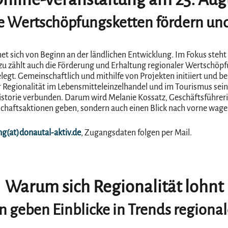
e Wertschöpfungsketten fördern und
met sich von Beginn an der ländlichen Entwicklung. Im Fokus steh
zu zählt auch die Förderung und Erhaltung regionaler Wertschöpf
egt. Gemeinschaftlich und mithilfe von Projekten initiiert und b
Regionalität im Lebensmitteleinzelhandel und im Tourismus sein
r Historie verbunden. Darum wird Melanie Kossatz, Geschäftsführ
nschaftsaktionen geben, sondern auch einen Blick nach vorne wage
ng(at)donautal-aktiv.de
, Zugangsdaten folgen per Mail.
Warum sich Regionalität lohnt
 geben Einblicke in Trends regiona