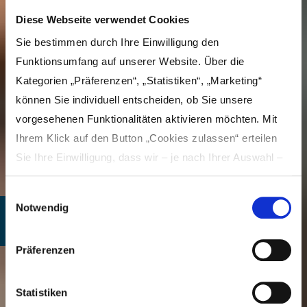
Diese Webseite verwendet Cookies
Sie bestimmen durch Ihre Einwilligung den
Funktionsumfang auf unserer Website. Über die
Kategorien „Präferenzen“, „Statistiken“, „Marketing“
können Sie individuell entscheiden, ob Sie unsere
vorgesehenen Funktionalitäten aktivieren möchten. Mit
Ihrem Klick auf den Button „Cookies zulassen“ erteilen
Sie Ihre Einwilligung, dass wir – je nach Ihrer Auswahl –
Inhalte und Anzeigen personalisieren, Funktionen für
Einwilligungsauswahl
soziale Medien anbieten und Ihre Zugriffe auf unsere
Notwendig
Website analysieren und dabei Cookies verwenden
#meinLandkreis
können. Dies umfasst die Weitergabe von Informationen
Präferenzen
zu Ihrer Verwendung unserer Website an unsere Partner
#meinNeuanfang
für soziale Medien, Werbung und Analysen, die in der
Cookie-Richtlinie näher beschrieben sind. Unsere Partner
Statistiken