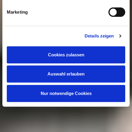
führen die Informationen möglicherweise in eigener
Verantwortung mit weiteren Daten zusammen, die Sie
Marketing
anderweitig bereitgestellt haben oder durch die Partner
gesammelt werden. Der Umfang Ihrer Einwilligung richtet
sich nach Ihrer Auswahl der Kategorien des
Details zeigen
Funktionsumfangs. Hinweis: Weitere Informationen zur
Datenverarbeitung erhalten Sie, wenn Sie unten auf
Cookies zulassen
„Details einblenden“ klicken oder unsere
Cookie-
Richtlinie
aufrufen. Sie können Ihre Einwilligung jederzeit
Auswahl erlauben
widerrufen, ohne dass hiervon die Zulässigkeit der
vorherigen Datenverarbeitung berührt wird.
Nur notwendige Cookies